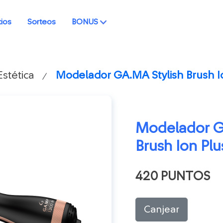
cios
Sorteos
BONUS
Estética
Modelador GA.MA Stylish Brush Io
/
Modelador G
Brush Ion Plu
420 PUNTOS
Canjear