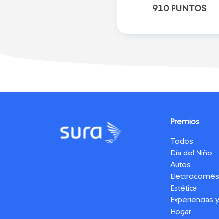
910 PUNTOS
Premios
Todos
Día del Niño
Autos
Electrodomés
Estética
Experiencias 
Hogar