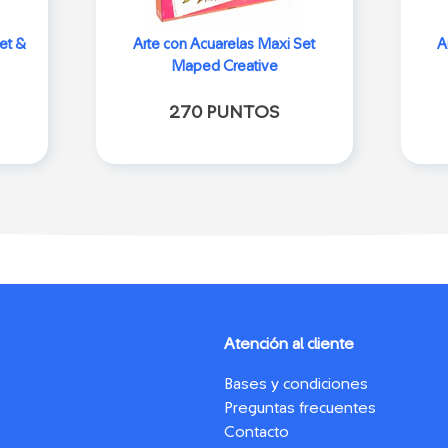
et &
Arte con Acuarelas Maxi Set
A
Maped Creative
270 PUNTOS
Atención al cliente
Bases y condiciones
Preguntas frecuentes
Contacto