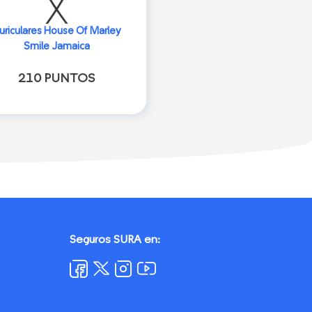
uriculares House Of Marley
Smile Jamaica
210 PUNTOS
Seguros SURA en: