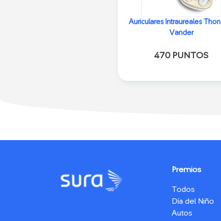
Auriculares Intraureales Thon
Vander
470 PUNTOS
Premios
Todos
Día del Niño
Autos