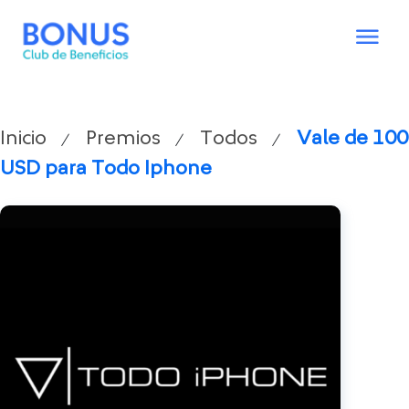
Inicio
Premios
Todos
Vale de 100
/
/
/
USD para Todo Iphone