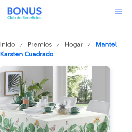
Inicio
Premios
Hogar
Mantel
/
/
/
Karsten Cuadrado