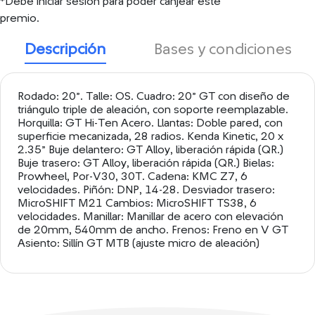
*Debe iniciar sesión para poder canjear este
premio.
Descripción
Bases y condiciones
Rodado: 20”. Talle: OS. Cuadro: 20” GT con diseño de
triángulo triple de aleación, con soporte reemplazable.
Horquilla: GT Hi-Ten Acero. Llantas: Doble pared, con
superficie mecanizada, 28 radios. Kenda Kinetic, 20 x
2.35” Buje delantero: GT Alloy, liberación rápida (QR.)
Buje trasero: GT Alloy, liberación rápida (QR.) Bielas:
Prowheel, Por-V30, 30T. Cadena: KMC Z7, 6
velocidades. Piñón: DNP, 14-28. Desviador trasero:
MicroSHIFT M21 Cambios: MicroSHIFT TS38, 6
velocidades. Manillar: Manillar de acero con elevación
de 20mm, 540mm de ancho. Frenos: Freno en V GT
Asiento: Sillín GT MTB (ajuste micro de aleación)