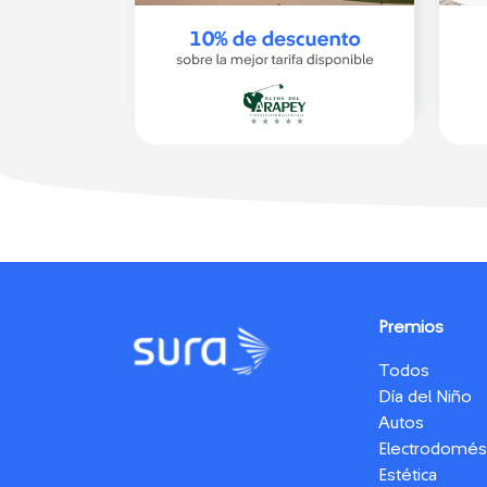
Premios
Todos
Día del Niño
Autos
Electrodomés
Estética